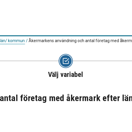
 län/ kommun
/
Åkermarkens användning och antal företag med åkermar
Välj variabel
ntal företag med åkermark efter lä